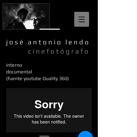
j o s é a n t o n i o l e n d o
c i n e f o t ó g r a f o
interno
documental
(fuente youtube Quality 360)