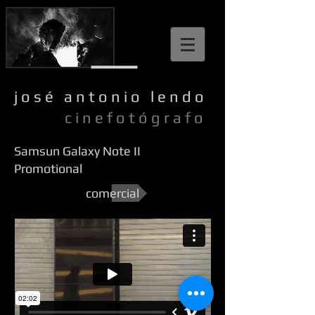
j o s é a n t o n i o l e n d o
c i n e f o t ó g r a f o
Samsun Galaxy Note II
Promotional
comercial