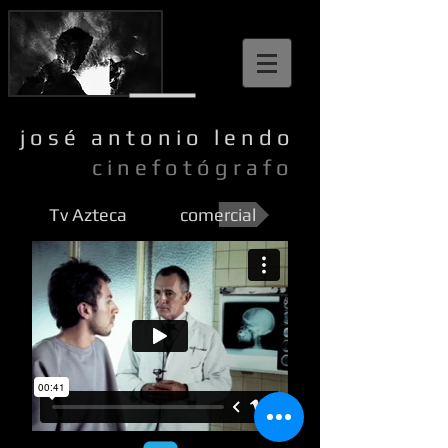
j o s é a n t o n i o l e n d o
c i n e f o t ó g r a f o
Tv Azteca
comercial